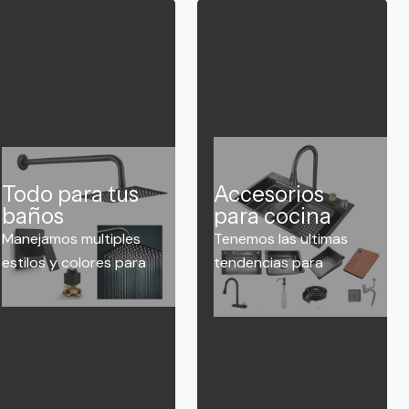
Todo para tus
Accesorios
baños
para cocina
Manejamos multiples
Tenemos las ultimas
estilos y colores para
tendencias para
que decores tus
cocinas, griferias y
espacios tal como lo
accesorios.
haz soñado.