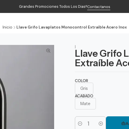
Grandes Promociones Todos Los Dias!!
Contactanos
Inicio
Productos
Contacto
Inicio
Llave Grifo Lavaplatos Monocontrol Extraíble Acero Inox
|
Llave Grifo 
Extraíble Ac
COLOR
Gris
ACABADO
Mate
A
Cantidad