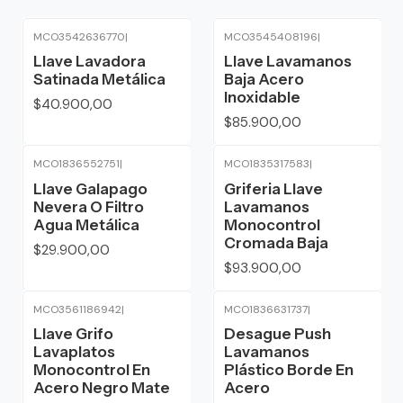
MCO3542636770
|
MCO3545408196
|
Llave Lavadora
Llave Lavamanos
Satinada Metálica
Baja Acero
Inoxidable
$40.900,00
$85.900,00
MCO1836552751
|
MCO1835317583
|
Llave Galapago
Griferia Llave
Nevera O Filtro
Lavamanos
Agua Metálica
Monocontrol
Cromada Baja
$29.900,00
$93.900,00
MCO3561186942
|
MCO1836631737
|
Llave Grifo
Desague Push
Lavaplatos
Lavamanos
Monocontrol En
Plástico Borde En
Acero Negro Mate
Acero