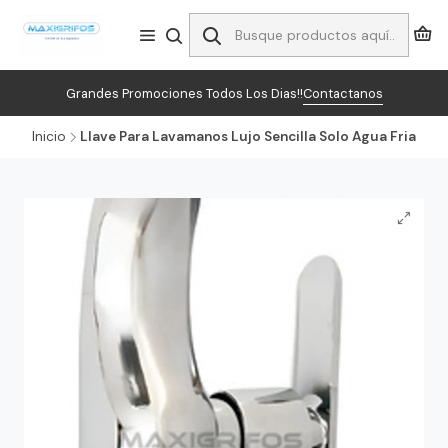
Grandes Promociones Todos Los Dias!!
Contactanos
Inicio
Llave Para Lavamanos Lujo Sencilla Solo Agua Fria