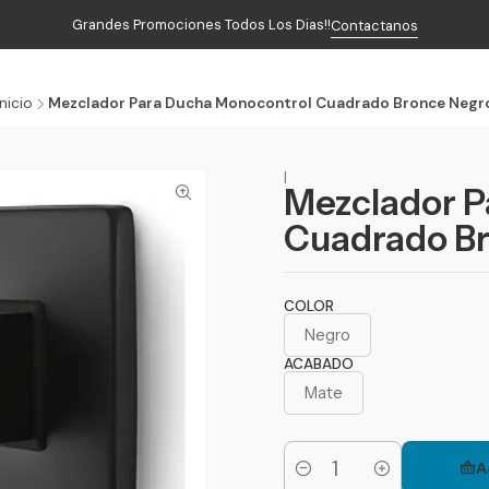
Grandes Promociones Todos Los Dias!!
Contactanos
Inicio
Productos
Contacto
Inicio
Mezclador Para Ducha Monocontrol Cuadrado Bronce Negr
|
Mezclador P
Cuadrado B
COLOR
Negro
ACABADO
Mate
A
Cantidad