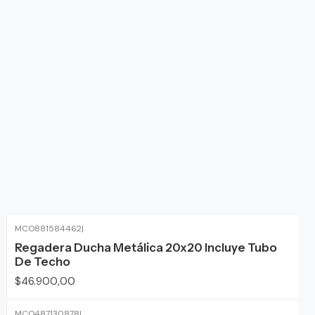
MCO881584462
|
Regadera Ducha Metálica 20x20 Incluye Tubo
De Techo
$46.900,00
MCO487130878
|