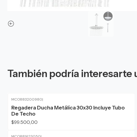
También podría interesarte 
MCO883200980
|
Regadera Ducha Metálica 30x30 Incluye Tubo
De Techo
$99.500,00
MCO881623050
|