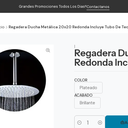
Grandes Promociones Todos Los Dias!!
Contactanos
Inicio
Productos
Contacto
cio
Regadera Ducha Metálica 20x20 Redonda Incluye Tubo De Te
|
Regadera Du
Redonda Inc
COLOR
Plateado
ACABADO
Brillante
A
Cantidad