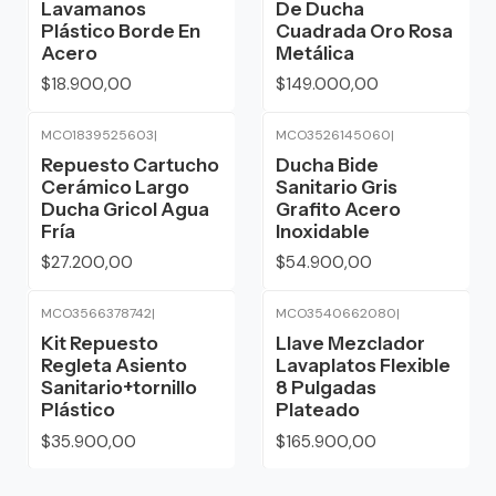
Lavamanos
De Ducha
Plástico Borde En
Cuadrada Oro Rosa
Acero
Metálica
$18.900,00
$149.000,00
MCO1839525603
|
MCO3526145060
|
Repuesto Cartucho
Ducha Bide
Cerámico Largo
Sanitario Gris
Ducha Gricol Agua
Grafito Acero
Fría
Inoxidable
$27.200,00
$54.900,00
MCO3566378742
|
MCO3540662080
|
Kit Repuesto
Llave Mezclador
Regleta Asiento
Lavaplatos Flexible
Sanitario+tornillo
8 Pulgadas
Plástico
Plateado
$35.900,00
$165.900,00