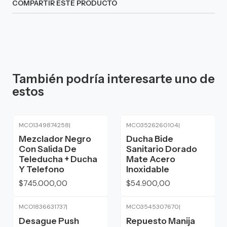
COMPARTIR ESTE PRODUCTO
También podría interesarte uno de
estos
MCO1349874258
|
MCO3526260104
|
Mezclador Negro
Ducha Bide
Con Salida De
Sanitario Dorado
Teleducha + Ducha
Mate Acero
Y Telefono
Inoxidable
$745.000,00
$54.900,00
MCO1836631737
|
MCO3545307670
|
Desague Push
Repuesto Manija