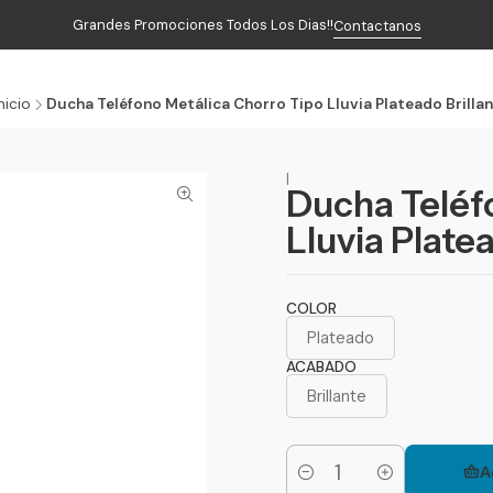
Grandes Promociones Todos Los Dias!!
Contactanos
Inicio
Productos
Contacto
nicio
Ducha Teléfono Metálica Chorro Tipo Lluvia Plateado Brillan
|
Ducha Teléf
Lluvia Platea
COLOR
Plateado
ACABADO
Brillante
A
Cantidad