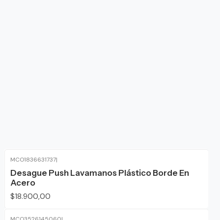
MCO1836631737
|
Desague Push Lavamanos Plástico Borde En
Acero
$18.900,00
MCO3526145060
|