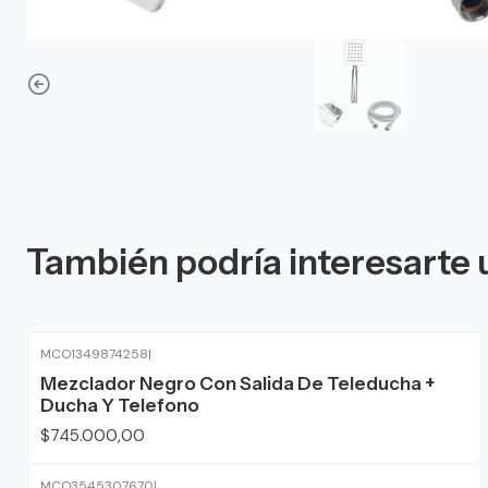
También podría interesarte 
MCO1349874258
|
Mezclador Negro Con Salida De Teleducha +
Ducha Y Telefono
$745.000,00
MCO3545307670
|