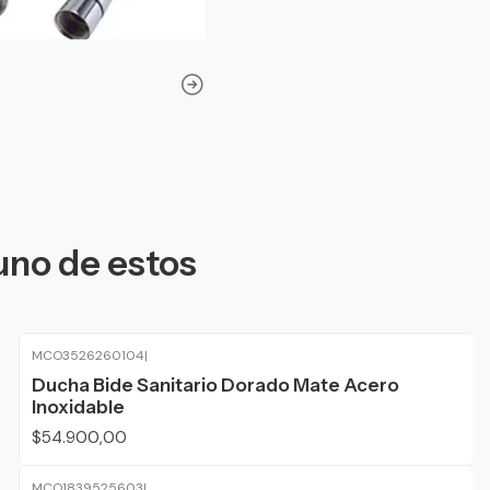
uno de estos
MCO3526260104
|
Ducha Bide Sanitario Dorado Mate Acero
Inoxidable
$54.900,00
MCO1839525603
|