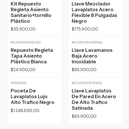
Kit Repuesto
Llave Mezclador
Regleta Asiento
Lavaplatos Acero
Sanitario+tornillo
Flexible 8 Pulgadas
Plástico
Negro
$35.900,00
$175.900,00
MCO3566339732
|
MCO3545408196
|
Repuesto Regleta
Llave Lavamanos
Tapa Asiento
Baja Acero
Plástico Blanca
Inoxidable
$24.900,00
$85.900,00
1556962
|
MCO3550972160
|
Poceta De
Llave Lavaplatos
Lavaplatos Lujo
De Pared En Acero
Alto Trafico Negro
De Alto Trafico
Satinada
$1.246.630,00
$65.900,00