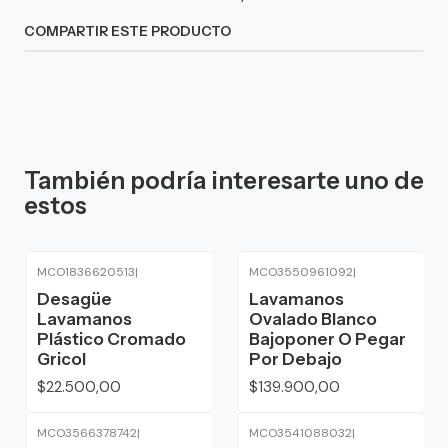
COMPARTIR ESTE PRODUCTO
También podría interesarte uno de
estos
MCO1836620513
|
MCO3550961092
|
Desagüe
Lavamanos
Lavamanos
Ovalado Blanco
Plástico Cromado
Bajoponer O Pegar
Gricol
Por Debajo
$22.500,00
$139.900,00
MCO3566378742
|
MCO3541088032
|