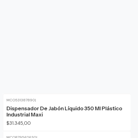
MCO531387890
|
Dispensador De Jabón Líquido 350 Ml Plástico
Industrial Maxi
$31.345,00
MCO879562630
|