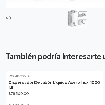
También podría interesarte 
MCO487295840
|
Agotado
Dispensador De Jabón Líquido Acero Inox. 1000
Ml
$78.500,00
MCO487287774
|