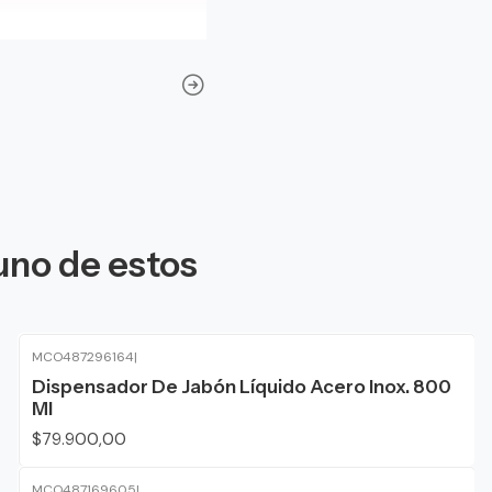
uno de estos
MCO487296164
|
Agotado
Dispensador De Jabón Líquido Acero Inox. 800
Ml
$79.900,00
MCO487169605
|