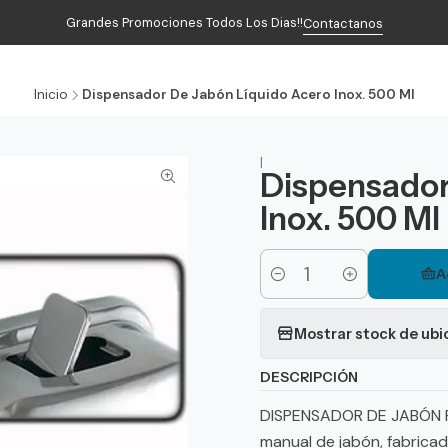
Grandes Promociones Todos Los Dias!!
Contactanos
Inicio
Productos
Contacto
Inicio
Dispensador De Jabón Líquido Acero Inox. 500 Ml
|
Dispensador
Inox. 500 Ml
A
Cantidad
Mostrar stock de ubi
DESCRIPCIÓN
DISPENSADOR DE JABÓN P
manual de jabón, fabricad