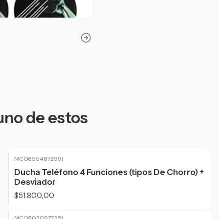
uno de estos
MCO855487299
|
Ducha Teléfono 4 Funciones (tipos De Chorro) +
Desviador
$51.800,00
MCO903097225
|