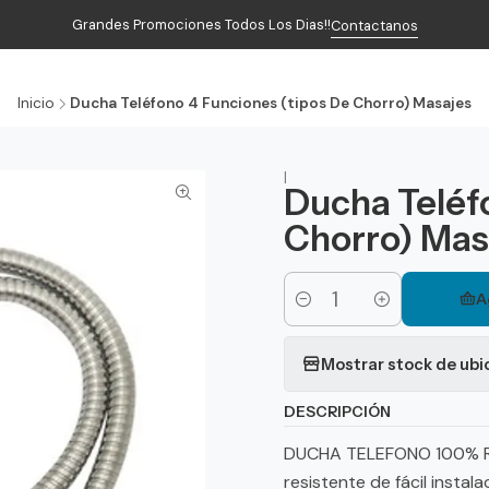
Grandes Promociones Todos Los Dias!!
Contactanos
Inicio
Productos
Contacto
Inicio
Ducha Teléfono 4 Funciones (tipos De Chorro) Masajes
|
Ducha Teléf
Chorro) Mas
A
Cantidad
Mostrar stock de ubi
DESCRIPCIÓN
DUCHA TELEFONO 100% R
resistente de fácil instal