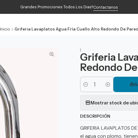
Grandes Promociones Todos Los Dias!!
Contactanos
Inicio
Productos
Contacto
Inicio
Griferia Lavaplatos Agua Fría Cuello Alto Redondo De Pare
|
Griferia Lav
Redondo De
A
Cantidad
Mostrar stock de ubi
DESCRIPCIÓN
GRIFERIA LAVAPLATOS DE 
el agua con plomo, tiene