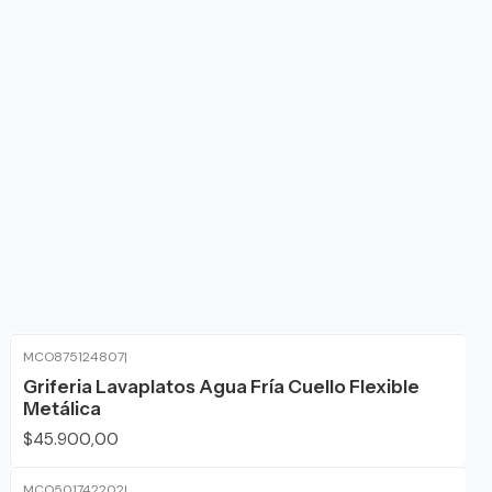
MCO875124807
|
Griferia Lavaplatos Agua Fría Cuello Flexible
Metálica
$45.900,00
MCO501742202
|