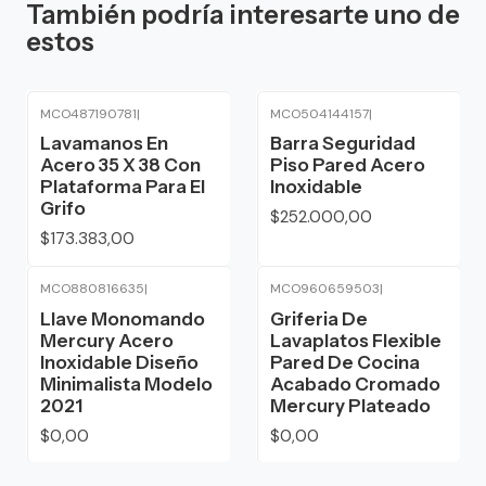
También podría interesarte uno de
estos
MCO487190781
|
MCO504144157
|
Lavamanos En
Barra Seguridad
Acero 35 X 38 Con
Piso Pared Acero
Plataforma Para El
Inoxidable
Grifo
$252.000,00
$173.383,00
MCO880816635
|
MCO960659503
|
Agotado
Agotado
Llave Monomando
Griferia De
Mercury Acero
Lavaplatos Flexible
Inoxidable Diseño
Pared De Cocina
Minimalista Modelo
Acabado Cromado
2021
Mercury Plateado
$0,00
$0,00