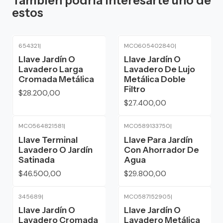
También podría interesarte uno de
estos
654321
|
MCO605402840
|
Llave Jardín O
Llave Jardín O
Lavadero Larga
Lavadero De Lujo
Cromada Metálica
Metálica Doble
Filtro
$28.200,00
$27.400,00
MCO564821581
|
MCO589133750
|
Llave Terminal
Llave Para Jardín
Lavadero O Jardín
Con Ahorrador De
Satinada
Agua
$46.500,00
$29.800,00
345689
|
MCO587152905
|
Agotado
Llave Jardín O
Llave Jardín O
Lavadero Cromada
Lavadero Metálica