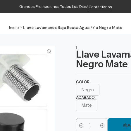
Grandes Promociones Todos Los Dias!!
Contactanos
Inicio
Productos
Contacto
Inicio
Llave Lavamanos Baja Recta Agua Fría Negro Mate
|
Llave Lavam
Negro Mate
COLOR
Negro
ACABADO
Mate
A
Cantidad