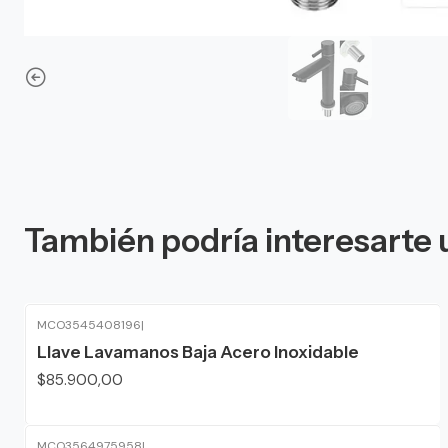
También podría interesarte 
MCO3545408196
|
Llave Lavamanos Baja Acero Inoxidable
$85.900,00
MCO3564975958
|