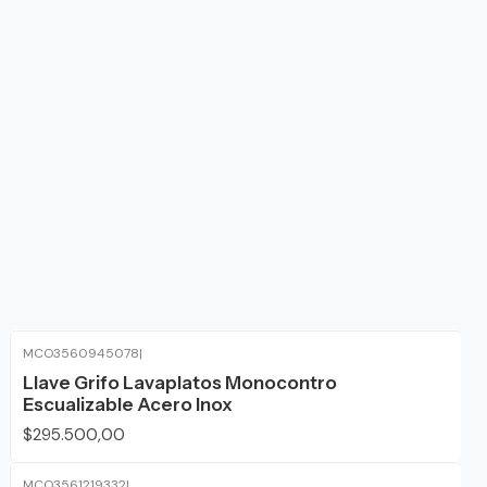
MCO3560945078
|
Llave Grifo Lavaplatos Monocontro
Escualizable Acero Inox
$295.500,00
MCO3561219332
|