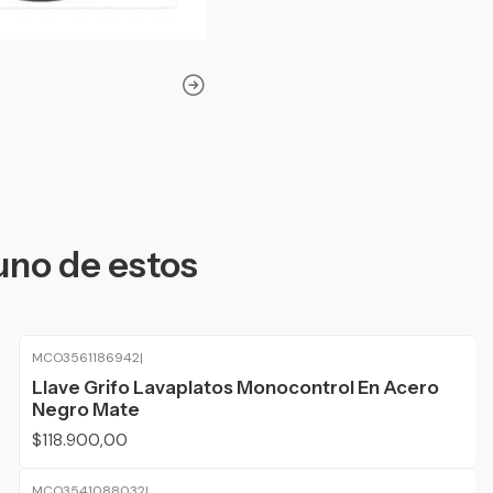
uno de estos
MCO3561186942
|
Llave Grifo Lavaplatos Monocontrol En Acero
Negro Mate
$118.900,00
MCO3541088032
|