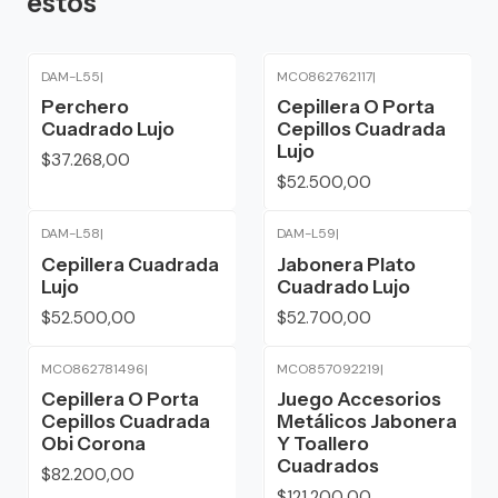
estos
DAM-L55
|
MCO862762117
|
Agotado
Agotado
Perchero
Cepillera O Porta
Cuadrado Lujo
Cepillos Cuadrada
Lujo
$37.268,00
$52.500,00
DAM-L58
|
DAM-L59
|
Agotado
Agotado
Cepillera Cuadrada
Jabonera Plato
Lujo
Cuadrado Lujo
$52.500,00
$52.700,00
MCO862781496
|
MCO857092219
|
Cepillera O Porta
Juego Accesorios
Cepillos Cuadrada
Metálicos Jabonera
Obi Corona
Y Toallero
Cuadrados
$82.200,00
$121.200,00