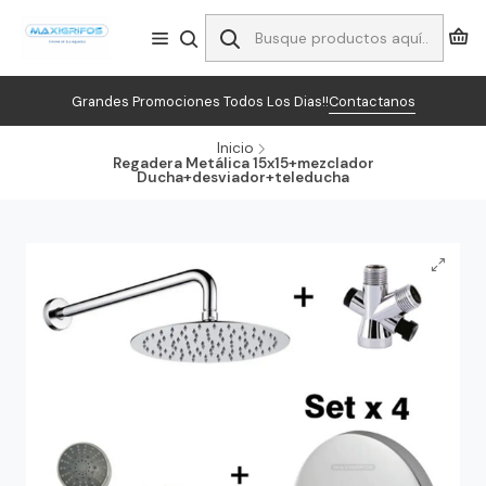
Grandes Promociones Todos Los Dias!!
Contactanos
Inicio
Regadera Metálica 15x15+mezclador
Ducha+desviador+teleducha