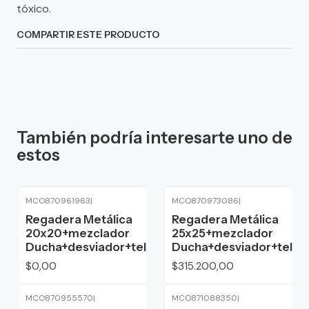
tóxico.
COMPARTIR ESTE PRODUCTO
También podría interesarte uno de
estos
MCO870961963
|
MCO870973086
|
Agotado
Regadera Metálica
Regadera Metálica
20x20+mezclador
25x25+mezclador
Ducha+desviador+teleducha
Ducha+desviador+tele
$0,00
$315.200,00
MCO870955570
|
MCO871088350
|