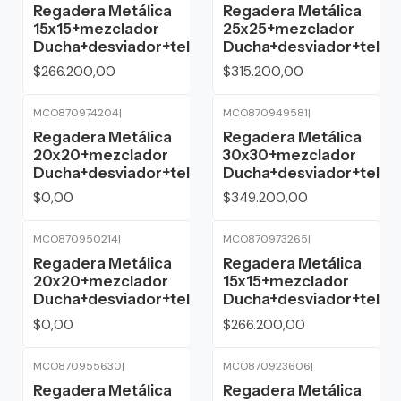
Regadera Metálica
Regadera Metálica
15x15+mezclador
25x25+mezclador
Ducha+desviador+teleducha
Ducha+desviador+tele
$266.200,00
$315.200,00
MCO870974204
|
MCO870949581
|
Agotado
Regadera Metálica
Regadera Metálica
20x20+mezclador
30x30+mezclador
Ducha+desviador+teleducha
Ducha+desviador+tele
$0,00
$349.200,00
MCO870950214
|
MCO870973265
|
Agotado
Regadera Metálica
Regadera Metálica
20x20+mezclador
15x15+mezclador
Ducha+desviador+teleducha
Ducha+desviador+tele
$0,00
$266.200,00
MCO870955630
|
MCO870923606
|
Regadera Metálica
Regadera Metálica