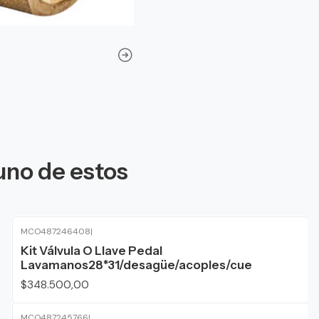
uno de estos
MCO487246408
|
Kit Válvula O Llave Pedal
Lavamanos28*31/desagüe/acoples/cue
$348.500,00
MCO487245766
|