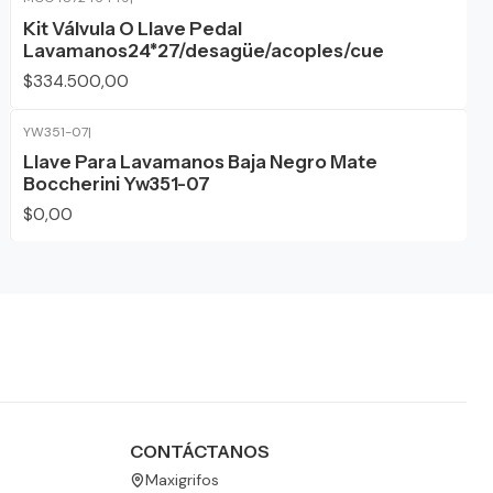
Kit Válvula O Llave Pedal
Lavamanos24*27/desagüe/acoples/cue
$334.500,00
YW351-07
|
Agotado
Llave Para Lavamanos Baja Negro Mate
Boccherini Yw351-07
$0,00
CONTÁCTANOS
Maxigrifos