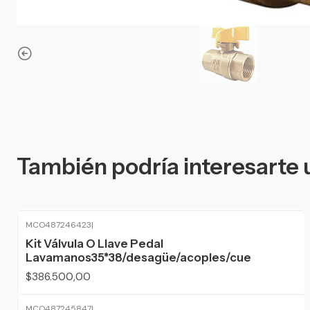
También podría interesarte 
MCO487246423
|
Kit Válvula O Llave Pedal
Lavamanos35*38/desagüe/acoples/cue
$386.500,00
MCO487245847
|