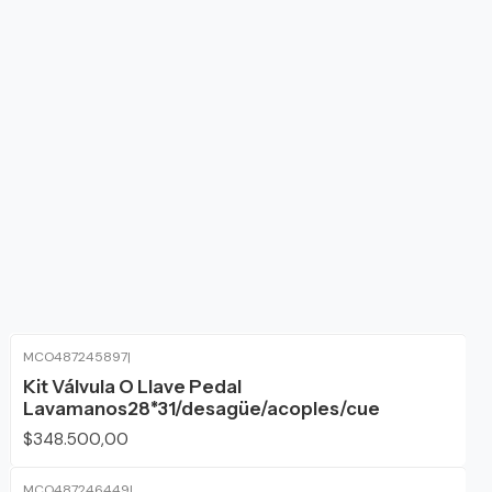
MCO487245897
|
Kit Válvula O Llave Pedal
Lavamanos28*31/desagüe/acoples/cue
$348.500,00
MCO487246449
|