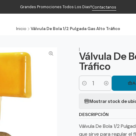
Grandes Promociones Todos Los Dias!!
Contactanos
Inicio
Productos
Contacto
Inicio
Válvula De Bola 1/2 Pulgada Gas Alto Tráfico
|
Válvula De B
Tráfico
A
Cantidad
Mostrar stock de ubi
DESCRIPCIÓN
Válvula De Bola 1/2 Pulga
que sirve para regular el 