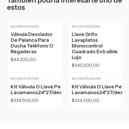
También podría interesarte uno de
estos
MCO865551532
|
MCO875936288
|
Agotado
Válvula Desviador
Llave Grifo
De Palanca Para
Lavaplatos
Ducha Teléfono O
Monocontrol
Regaderas
Cuadrado Extraíble
Lujo
$44.200,00
$340.200,00
MCO487245766
|
MCO487246449
|
Kit Válvula O Llave Pedal
Kit Válvula O Llave Pedal
Lavamanos24*27/desagüe/acoples/cue
Lavamanos24*27/desag
$334.500,00
$334.500,00