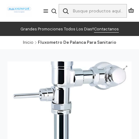
Grandes Promociones Todos Los Dias!!
Contactanos
Inicio
Fluxometro De Palanca Para Sanitario