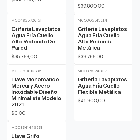
$39.800,00
MCO492572615
|
MCO805515217
|
Agotado
Griferia Lavaplatos
Griferia Lavaplatos
Agua Fría Cuello
Agua Fría Cuello
Alto Redondo De
Alto Redonda
Pared
Metálica
$35.766,00
$39.766,00
MCO880816635
|
MCO875124807
|
Agotado
Llave Monomando
Griferia Lavaplatos
Mercury Acero
Agua Fría Cuello
Inoxidable Diseño
Flexible Metálica
Minimalista Modelo
$45.900,00
2021
$0,00
MCO836144693
|
Llave Grifo