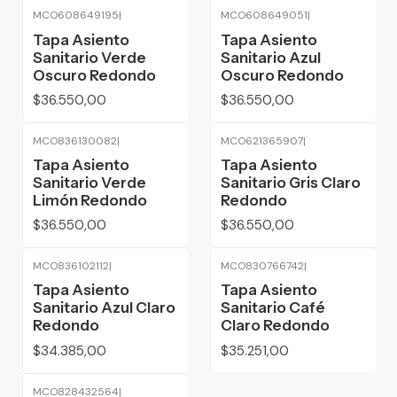
MCO608649195
|
MCO608649051
|
Tapa Asiento
Tapa Asiento
Sanitario Verde
Sanitario Azul
Oscuro Redondo
Oscuro Redondo
$36.550,00
$36.550,00
MCO836130082
|
MCO621365907
|
Tapa Asiento
Tapa Asiento
Sanitario Verde
Sanitario Gris Claro
Limón Redondo
Redondo
$36.550,00
$36.550,00
MCO836102112
|
MCO830766742
|
Tapa Asiento
Tapa Asiento
Sanitario Azul Claro
Sanitario Café
Redondo
Claro Redondo
$34.385,00
$35.251,00
MCO828432564
|