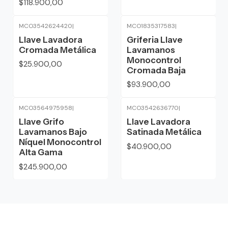
$118.900,00
MCO3542624420
|
MCO1835317583
|
Llave Lavadora
Griferia Llave
Cromada Metálica
Lavamanos
Monocontrol
$25.900,00
Cromada Baja
$93.900,00
MCO3564975958
|
MCO3542636770
|
Llave Grifo
Llave Lavadora
Lavamanos Bajo
Satinada Metálica
Níquel Monocontrol
$40.900,00
Alta Gama
$245.900,00