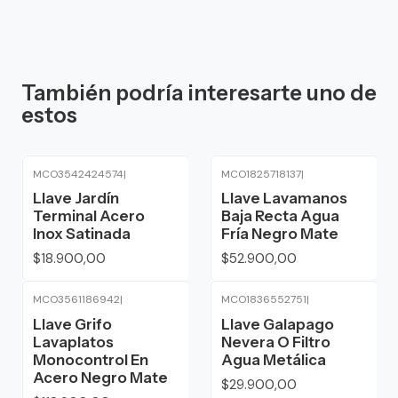
También podría interesarte uno de
estos
MCO3542424574
|
MCO1825718137
|
Llave Jardín
Llave Lavamanos
Terminal Acero
Baja Recta Agua
Inox Satinada
Fría Negro Mate
$18.900,00
$52.900,00
MCO3561186942
|
MCO1836552751
|
Llave Grifo
Llave Galapago
Lavaplatos
Nevera O Filtro
Monocontrol En
Agua Metálica
Acero Negro Mate
$29.900,00