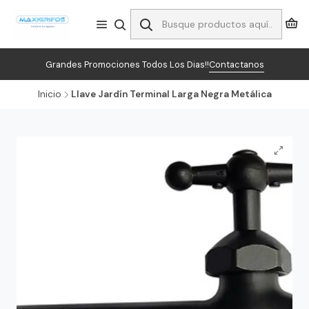
Grandes Promociones Todos Los Dias!!
Contactanos
Inicio
Llave Jardín Terminal Larga Negra Metálica