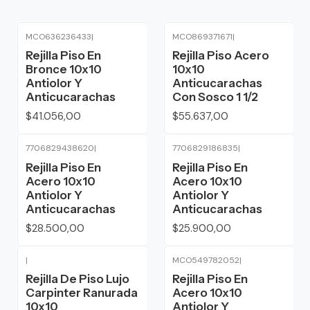
MCO636236433
|
MCO869371671
|
Rejilla Piso En
Rejilla Piso Acero
Bronce 10x10
10x10
Antiolor Y
Anticucarachas
Anticucarachas
Con Sosco 1 1/2
$41.056,00
$55.637,00
7706829438620
|
7706829186835
|
Rejilla Piso En
Rejilla Piso En
Acero 10x10
Acero 10x10
Antiolor Y
Antiolor Y
Anticucarachas
Anticucarachas
$28.500,00
$25.900,00
|
MCO549782052
|
Rejilla De Piso Lujo
Rejilla Piso En
Carpinter Ranurada
Acero 10x10
10x10
Antiolor Y