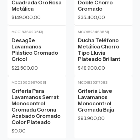
Cuadrada Oro Rosa
Doble Chorro
Metálica
Cromado
$149.000,00
$35.400,00
MCO1836620513
|
MCO1823463851
|
Desagüe
Ducha Teléfono
Lavamanos
Metálica Chorro
Plástico Cromado
Tipo Lluvia
Gricol
Plateado Brillant
$22.500,00
$48.900,00
MCO3550997058
|
MCO1835317583
|
Agotado
Grifería Para
Griferia Llave
Lavamanos Serrat
Lavamanos
Monocontrol
Monocontrol
Cromada Corona
Cromada Baja
Acabado Cromado
$93.900,00
Color Plateado
$0,00