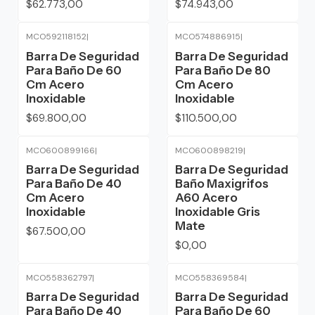
$62.773,00
$74.943,00
MCO592118152
|
MCO574886915
|
Barra De Seguridad
Barra De Seguridad
Para Baño De 60
Para Baño De 80
Cm Acero
Cm Acero
Inoxidable
Inoxidable
$69.800,00
$110.500,00
MCO600899166
|
MCO600898219
|
Agotado
Barra De Seguridad
Barra De Seguridad
Para Baño De 40
Baño Maxigrifos
Cm Acero
A60 Acero
Inoxidable
Inoxidable Gris
Mate
$67.500,00
$0,00
MCO558362797
|
MCO558369584
|
Barra De Seguridad
Barra De Seguridad
Para Baño De 40
Para Baño De 60