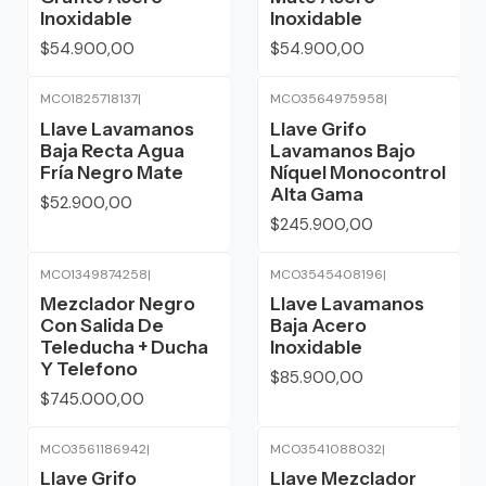
Inoxidable
Inoxidable
$54.900,00
$54.900,00
MCO1825718137
|
MCO3564975958
|
Llave Lavamanos
Llave Grifo
Baja Recta Agua
Lavamanos Bajo
Fría Negro Mate
Níquel Monocontrol
Alta Gama
$52.900,00
$245.900,00
MCO1349874258
|
MCO3545408196
|
Mezclador Negro
Llave Lavamanos
Con Salida De
Baja Acero
Teleducha + Ducha
Inoxidable
Y Telefono
$85.900,00
$745.000,00
MCO3561186942
|
MCO3541088032
|
Llave Grifo
Llave Mezclador