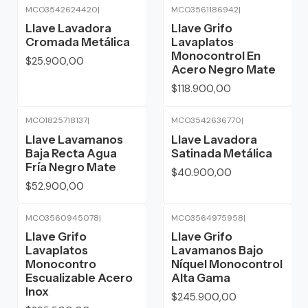
MCO3542624420
|
MCO3561186942
|
Llave Lavadora
Llave Grifo
Cromada Metálica
Lavaplatos
Monocontrol En
$25.900,00
Acero Negro Mate
$118.900,00
MCO1825718137
|
MCO3542636770
|
Llave Lavamanos
Llave Lavadora
Baja Recta Agua
Satinada Metálica
Fría Negro Mate
$40.900,00
$52.900,00
MCO3560945078
|
MCO3564975958
|
Llave Grifo
Llave Grifo
Lavaplatos
Lavamanos Bajo
Monocontro
Níquel Monocontrol
Escualizable Acero
Alta Gama
Inox
$245.900,00