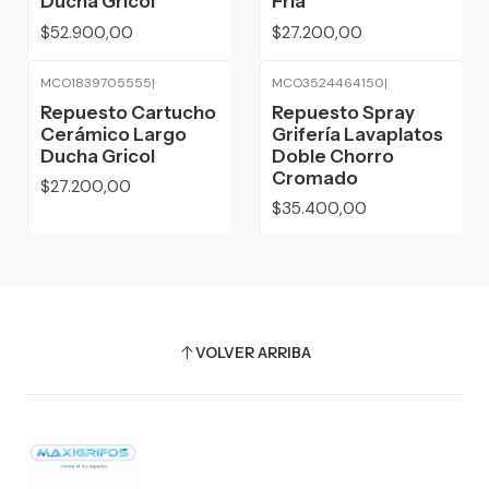
Ducha Gricol
Fría
$52.900,00
$27.200,00
MCO1839705555
|
MCO3524464150
|
Repuesto Cartucho
Repuesto Spray
Cerámico Largo
Grifería Lavaplatos
Ducha Gricol
Doble Chorro
Cromado
$27.200,00
$35.400,00
VOLVER ARRIBA