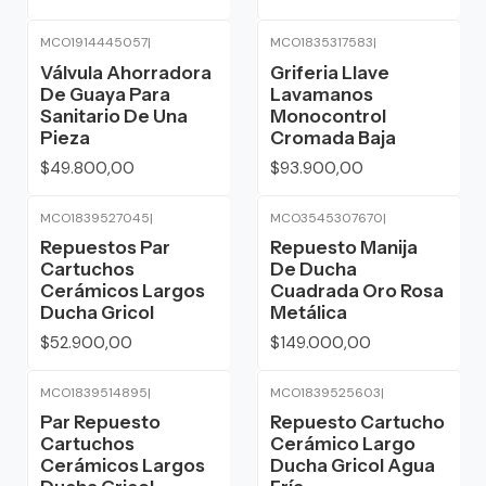
MCO1914445057
|
MCO1835317583
|
Válvula Ahorradora
Griferia Llave
De Guaya Para
Lavamanos
Sanitario De Una
Monocontrol
Pieza
Cromada Baja
$49.800,00
$93.900,00
MCO1839527045
|
MCO3545307670
|
Repuestos Par
Repuesto Manija
Cartuchos
De Ducha
Cerámicos Largos
Cuadrada Oro Rosa
Ducha Gricol
Metálica
$52.900,00
$149.000,00
MCO1839514895
|
MCO1839525603
|
Par Repuesto
Repuesto Cartucho
Cartuchos
Cerámico Largo
Cerámicos Largos
Ducha Gricol Agua