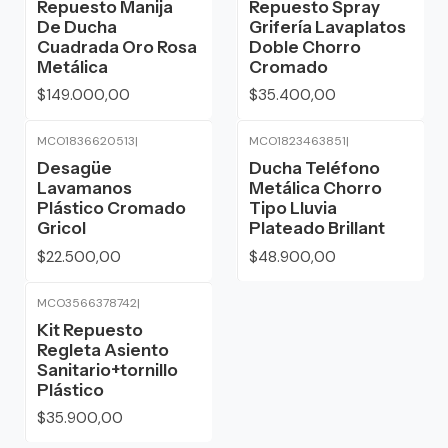
Repuesto Manija
Repuesto Spray
De Ducha
Grifería Lavaplatos
Cuadrada Oro Rosa
Doble Chorro
Metálica
Cromado
$149.000,00
$35.400,00
MCO1836620513
|
MCO1823463851
|
Desagüe
Ducha Teléfono
Lavamanos
Metálica Chorro
Plástico Cromado
Tipo Lluvia
Gricol
Plateado Brillant
$22.500,00
$48.900,00
MCO3566378742
|
Kit Repuesto
Regleta Asiento
Sanitario+tornillo
Plástico
$35.900,00