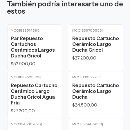
También podría interesarte uno de
estos
MCO1839514895
|
MCO1839705555
|
Par Repuesto
Repuesto Cartucho
Cartuchos
Cerámico Largo
Cerámicos Largos
Ducha Gricol
Ducha Gricol
$27.200,00
$52.900,00
MCO1839525603
|
MCO1839522783
|
Repuesto Cartucho
Repuesto Cartucho
Cerámico Largo
Cerámico Largo
Ducha Gricol Agua
Ducha
Fría
$24.500,00
$27.200,00
MCO3545307670
|
MCO3524464150
|