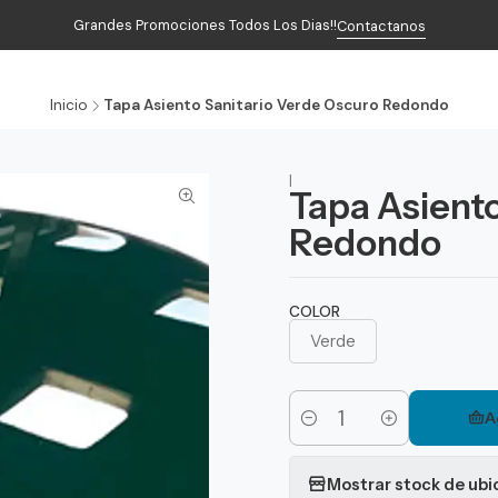
Grandes Promociones Todos Los Dias!!
Contactanos
Inicio
Productos
Contacto
Inicio
Tapa Asiento Sanitario Verde Oscuro Redondo
|
Tapa Asient
Redondo
COLOR
Verde
A
Cantidad
Mostrar stock de ubi