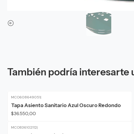
También podría interesarte 
MCO608649051
|
Tapa Asiento Sanitario Azul Oscuro Redondo
$36.550,00
MCO836102112
|