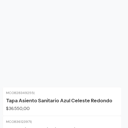
MCO828349255
|
Tapa Asiento Sanitario Azul Celeste Redondo
$36.550,00
MCO836123971
|