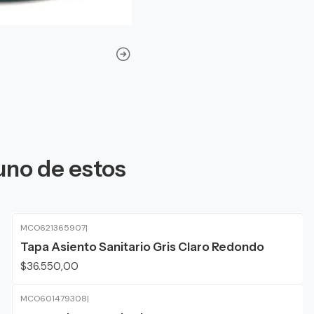
uno de estos
MCO621365907
|
Tapa Asiento Sanitario Gris Claro Redondo
$36.550,00
MCO601479308
|